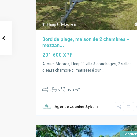
Haapiti
,
Moorea
Bord de plage, maison de 2 chambres +
mezzan...
201 600 XPF
A louer Moorea, Haapiti, villa 3 couchages, 2 salles
d’eau1 chambre climatiséeséjour
...
2
3
2
120 m
Agence Jeanine Sylvain
Locatio