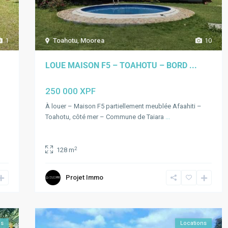
1
Toahotu
,
Moorea
10
LOUE MAISON F5 – TOAHOTU – BORD ...
250 000 XPF
À louer – Maison F5 partiellement meublée Afaahiti –
Toahotu, côté mer – Commune de Taiara
...
2
128 m
Projet Immo
ns
Locations