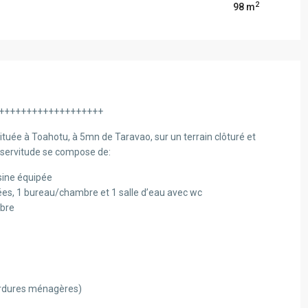
2
98 m
++++++++++++++++++++
tuée à Toahotu, à 5mn de Taravao, sur un terrain clôturé et
 servitude se compose de:
sine équipée
es, 1 bureau/chambre et 1 salle d’eau avec wc
bre
ordures ménagères)