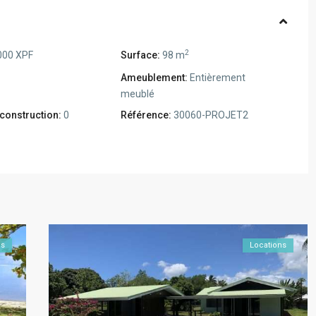
2
000 XPF
Surface:
98 m
Ameublement:
Entièrement
meublé
construction:
0
Référence:
30060-PROJET2
ns
Locations