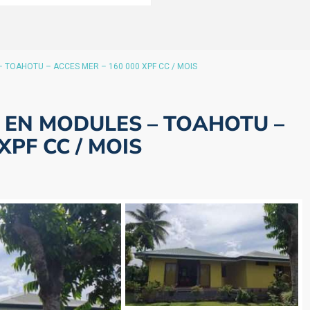
 TOAHOTU – ACCES MER – 160 000 XPF CC / MOIS
5 EN MODULES – TOAHOTU –
XPF CC / MOIS