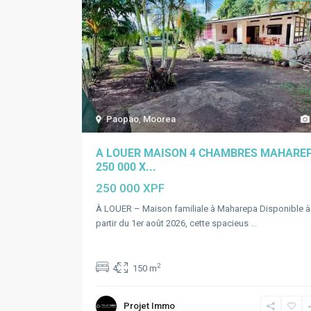
Paopao
,
Moorea
A LOUER MAISON 4 CHAMBRES MAHARE
250 000 X...
250 000 XPF
À LOUER – Maison familiale à Maharepa Disponible à
partir du 1er août 2026, cette spacieus
...
2
4
150 m
Projet Immo