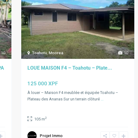
10
Toahotu
,
Moorea
10
PA
LOUE MAISON F4 – Toahotu – Plate...
125 000 XPF
À louer – Maison F4 meublée et équipée Toahotu –
Plateau des Ananas Sur un terrain clôturé
...
2
105 m
Projet Immo