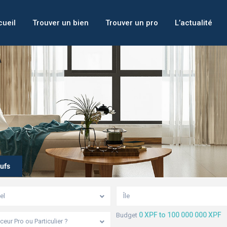
ueil
Trouver un bien
Trouver un pro
L’actualité
ufs
el
Île
0 XPF to 100 000 000 XPF
Budget
eur Pro ou Particulier ?