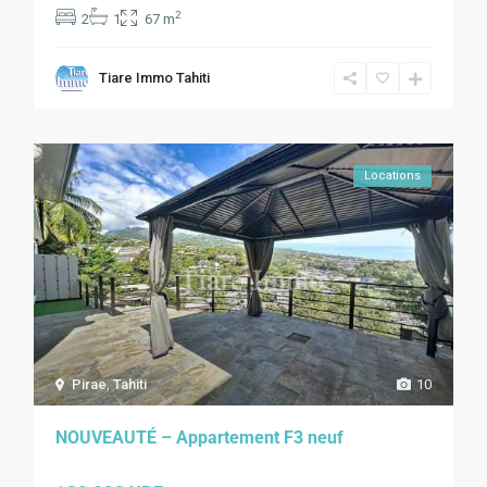
2
2
1
67 m
Tiare Immo Tahiti
Locations
Pirae
,
Tahiti
10
NOUVEAUTÉ – Appartement F3 neuf