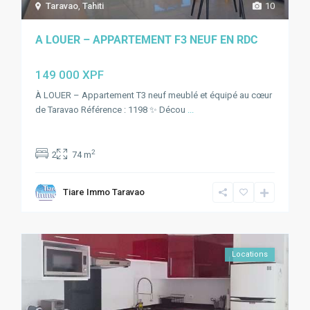
Taravao
,
Tahiti
10
A LOUER – APPARTEMENT F3 NEUF EN RDC
149 000 XPF
À LOUER – Appartement T3 neuf meublé et équipé au cœur
de Taravao Référence : 1198 ✨ Décou
...
2
2
74 m
Tiare Immo Taravao
Locations