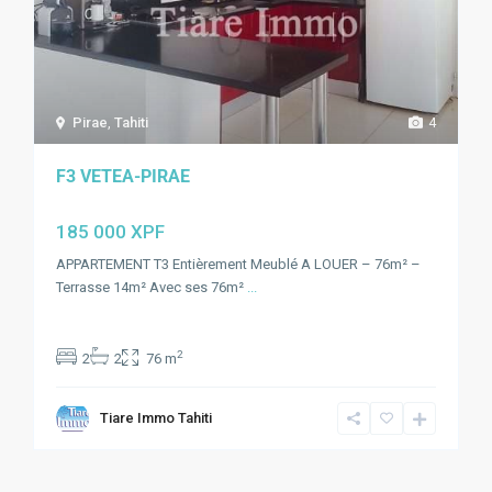
Pirae
,
Tahiti
4
F3 VETEA-PIRAE
185 000 XPF
APPARTEMENT T3 Entièrement Meublé A LOUER – 76m² –
Terrasse 14m² Avec ses 76m²
...
2
2
2
76 m
Tiare Immo Tahiti