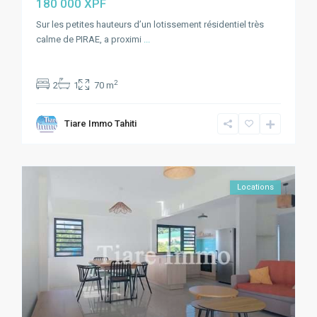
180 000 XPF
Sur les petites hauteurs d’un lotissement résidentiel très
calme de PIRAE, a proximi
...
2
2
1
70 m
Tiare Immo Tahiti
Locations