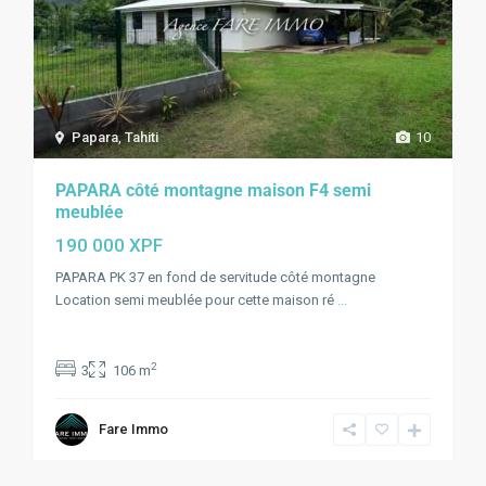
Papara
,
Tahiti
10
PAPARA côté montagne maison F4 semi
meublée
190 000 XPF
PAPARA PK 37 en fond de servitude côté montagne
Location semi meublée pour cette maison ré
...
2
3
106 m
Fare Immo