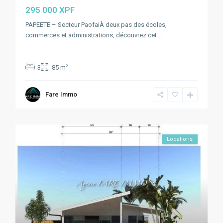
295 000 XPF
PAPEETE – Secteur PaofaiÀ deux pas des écoles,
commerces et administrations, découvrez cet
...
2
3
85 m
Fare Immo
Locations