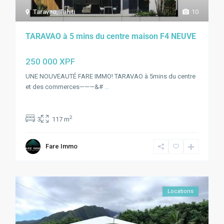
Taravao
,
Tahiti
10
TARAVAO à 5 mins du centre maison F4 NEUVE
250 000 XPF
UNE NOUVEAUTÉ FARE IMMO! TARAVAO à 5mins du centre
et des commerces———&#
...
2
3
117 m
Fare Immo
Locations