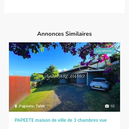
Annonces Similaires
Locations
Papeete
,
Tahiti
10
PAPEETE maison de ville de 3 chambres vue