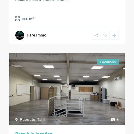
2
800 m
Fare Immo
Locations
Papeete
,
Tahiti
3