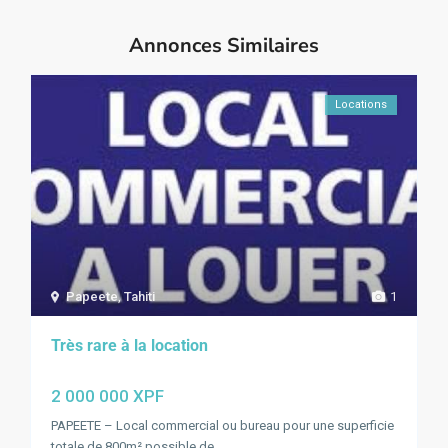
Annonces Similaires
Locations
Papeete
,
Tahiti
1
Très rare à la location
2 000 000 XPF
PAPEETE – Local commercial ou bureau pour une superficie
totale de 800m² possible de
...