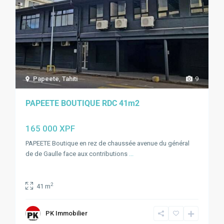
Papeete
,
Tahiti
9
PAPEETE BOUTIQUE RDC 41m2
165 000 XPF
PAPEETE Boutique en rez de chaussée avenue du général
de de Gaulle face aux contributions
...
2
41 m
PK Immobilier