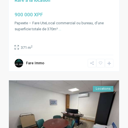
Rare à la location
900 000 XPF
Papeete – Fare UteLocal commercial ou bureau, d’une
superficie totale de 370m²
...
2
371 m
Fare Immo
Locations