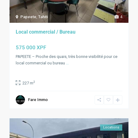
Papeete
,
Tahiti
4
Local commercial / Bureau
575 000 XPF
PAPEETE – Proche des quais, très bonne visibilité pour ce
local commercial ou bureau
...
2
227 m
Fare Immo
Locations