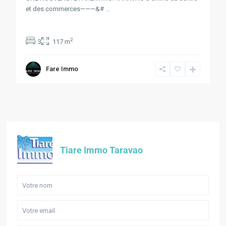
et des commerces———&#
...
2
3
117 m
Fare Immo
Tiare Immo Taravao