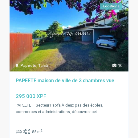
Locations
Papeete
,
Tahiti
10
PAPEETE maison de ville de 3 chambres vue
295 000 XPF
PAPEETE – Secteur PaofaiÀ deux pas des écoles,
commerces et administrations, découvrez cet
...
2
3
85 m