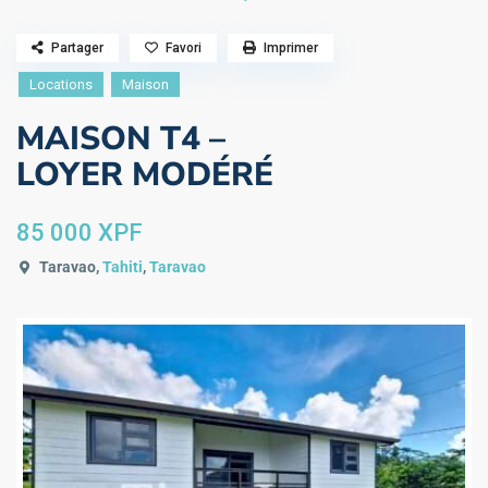
Partager
Favori
Imprimer
Locations
Maison
MAISON T4 –
LOYER MODÉRÉ
85 000 XPF
Taravao,
Tahiti
,
Taravao