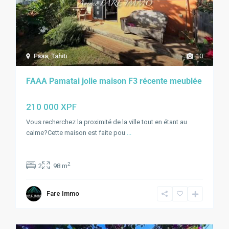
Faaa
,
Tahiti
10
FAAA Pamatai jolie maison F3 récente meublée
210 000 XPF
Vous recherchez la proximité de la ville tout en étant au
calme?Cette maison est faite pou
...
2
2
98 m
Fare Immo