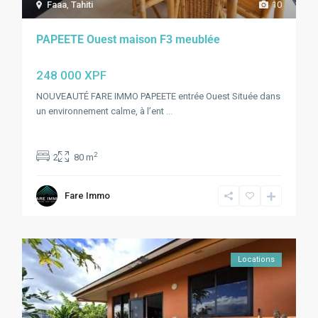
Faaa
,
Tahiti
10
PAPEETE Ouest maison F3 meublée
248 000 XPF
NOUVEAUTÉ FARE IMMO PAPEETE entrée Ouest Située dans
un environnement calme, à l’ent
...
2
2
80 m
Fare Immo
Locations