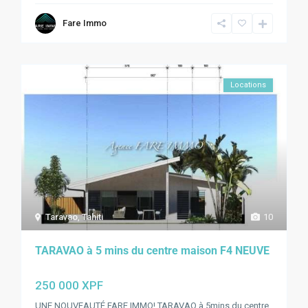
Fare Immo
Locations
Taravao
,
Tahiti
10
TARAVAO à 5 mins du centre maison F4 NEUVE
250 000 XPF
UNE NOUVEAUTÉ FARE IMMO! TARAVAO à 5mins du centre