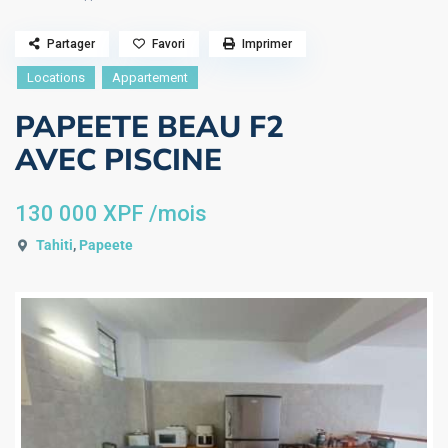
Partager
Favori
Imprimer
Locations
Appartement
PAPEETE BEAU F2
AVEC PISCINE
130 000 XPF
/mois
Tahiti
,
Papeete