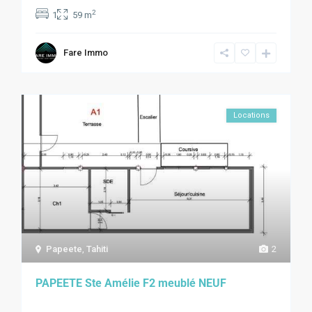
2
1
59 m
Fare Immo
Locations
Papeete
,
Tahiti
2
PAPEETE Ste Amélie F2 meublé NEUF