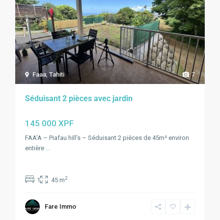
Faaa
,
Tahiti
7
Séduisant 2 pièces avec jardin
145 000 XPF
FAA’A – Piafau hill’s – Séduisant 2 pièces de 45m² environ
entière
...
2
1
45 m
Fare Immo