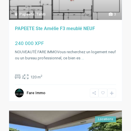
Papeete
,
Tahiti
3
PAPEETE Ste Amélie F3 meublé NEUF
240 000 XPF
NOUVEAUTÉ FARE IMMOVous recherchez un logement neuf
ou un bureau professionnel, ce bien es
...
2
2
120 m
Fare Immo
Locations