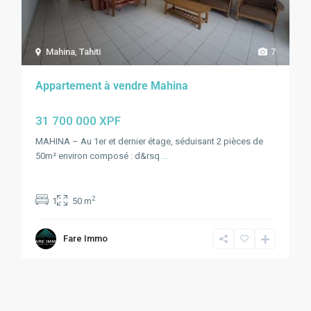
Mahina
,
Tahiti
7
Appartement à vendre Mahina
31 700 000 XPF
MAHINA – Au 1er et dernier étage, séduisant 2 pièces de
50m² environ composé : d&rsq
...
2
1
50 m
Fare Immo