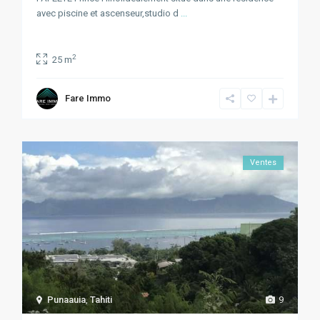
avec piscine et ascenseur,studio d
...
2
25 m
Fare Immo
Ventes
Punaauia
,
Tahiti
9