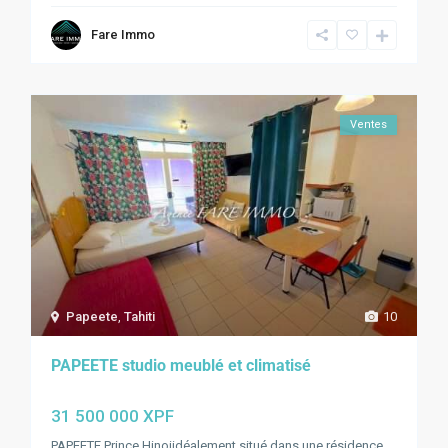
Fare Immo
Ventes
Papeete
,
Tahiti
10
PAPEETE studio meublé et climatisé
31 500 000 XPF
PAPEETE Prince Hinoiidéalement situé dans une résidence