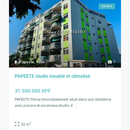
Ventes
Papeete
,
Tahiti
7
PAPEETE studio meublé et climatisé
31 500 000 XPF
PAPEETE Prince Hinoiidéalement situé dans une résidence
avec piscine et ascenseur,studio d
...
2
32 m