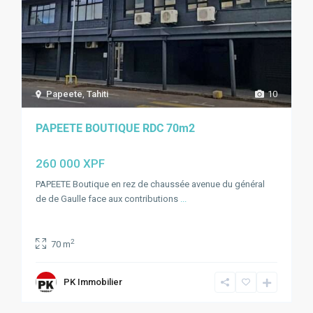
Papeete
,
Tahiti
10
PAPEETE BOUTIQUE RDC 70m2
260 000 XPF
PAPEETE Boutique en rez de chaussée avenue du général
de de Gaulle face aux contributions
...
2
70 m
PK Immobilier