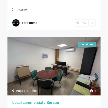
2
800 m
Fare Immo
Locations
Papeete
,
Tahiti
4
Local commercial / Bureau