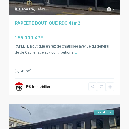
Papeete
,
Tahiti
9
PAPEETE BOUTIQUE RDC 41m2
165 000 XPF
PAPEETE Boutique en rez de chaussée avenue du général
de de Gaulle face aux contributions
...
2
41 m
PK Immobilier
Locations