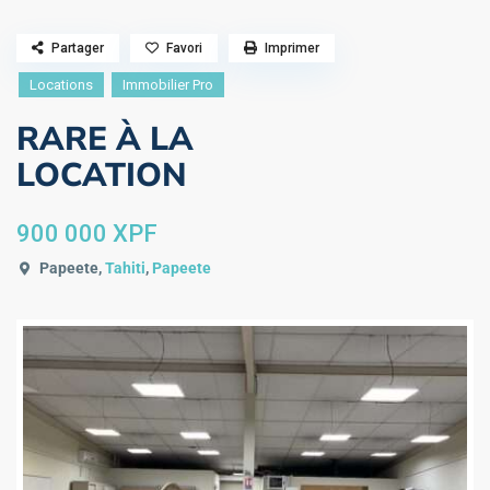
Partager
Favori
Imprimer
Locations
Immobilier Pro
RARE À LA
LOCATION
900 000 XPF
Papeete,
Tahiti
,
Papeete