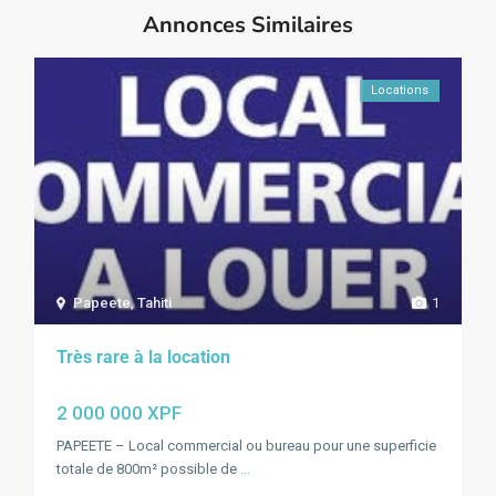
Annonces Similaires
Locations
Papeete
,
Tahiti
1
Très rare à la location
2 000 000 XPF
PAPEETE – Local commercial ou bureau pour une superficie
totale de 800m² possible de
...