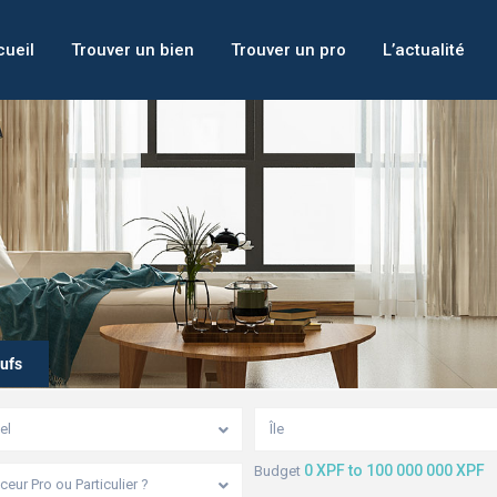
ueil
Trouver un bien
Trouver un pro
L’actualité
ufs
el
Île
0 XPF to 100 000 000 XPF
Budget
eur Pro ou Particulier ?