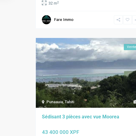
2
32 m
Fare Immo
Vent
Punaauia
,
Tahiti
Sédisant 3 pièces avec vue Moorea
43 400 000 XPF