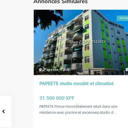
Annonces Similaires
Vent
Papeete
,
Tahiti
PAPEETE studio meublé et climatisé
31 500 000 XPF
PAPEETE Prince Hinoiidéalement situé dans une
résidence avec piscine et ascenseur,studio d
...