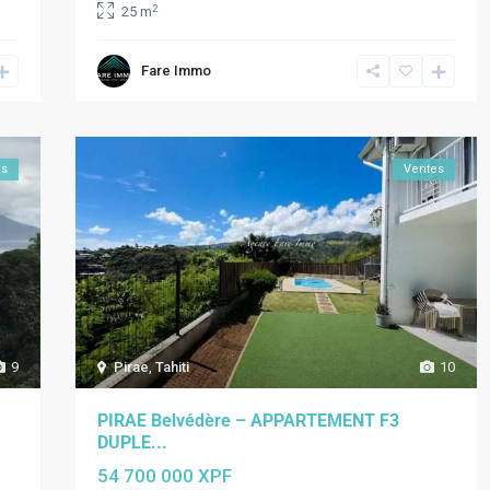
2
25 m
Fare Immo
es
Ventes
9
Pirae
,
Tahiti
10
PIRAE Belvédère – APPARTEMENT F3
DUPLE...
54 700 000 XPF