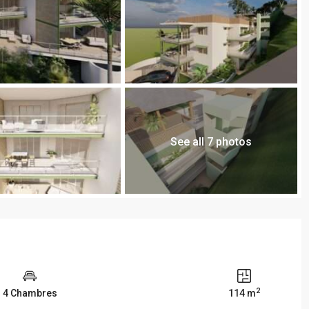
See all 7 photos
2
4 Chambres
114 m