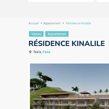
Accueil
Appartement
Résidence Kinalile
Ventes
Appartement
RÉSIDENCE KINALILE
faa'a,
Faaa