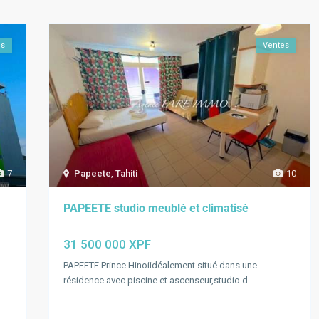
es
Ventes
7
Papeete
,
Tahiti
10
PAPEETE studio meublé et climatisé
31 500 000 XPF
PAPEETE Prince Hinoiidéalement situé dans une
résidence avec piscine et ascenseur,studio d
...