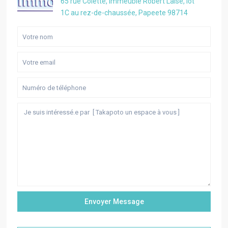
65 rue Colette, Immeuble Robert Laise, lot
1C au rez-de-chaussée, Papeete 98714