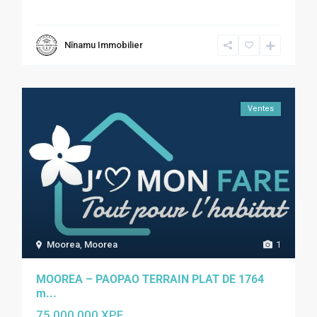
Nīnamu Immobilier
Ventes
Moorea
,
Moorea
1
MOOREA – PAOPAO TERRAIN PLAT DE 1764
m...
75 000 000 XPF