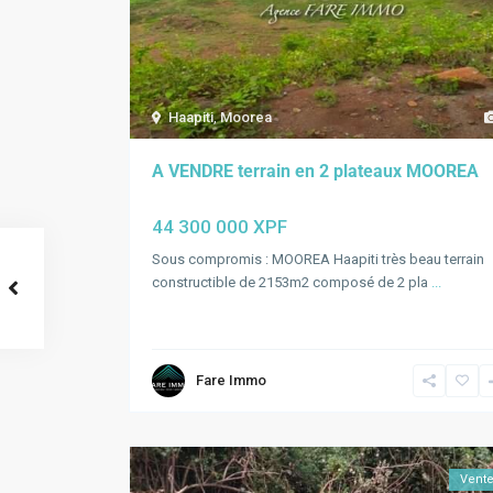
Haapiti
,
Moorea
A VENDRE terrain en 2 plateaux MOOREA
44 300 000 XPF
Sous compromis : MOOREA Haapiti très beau terrain
constructible de 2153m2 composé de 2 pla
...
Fare Immo
Vent