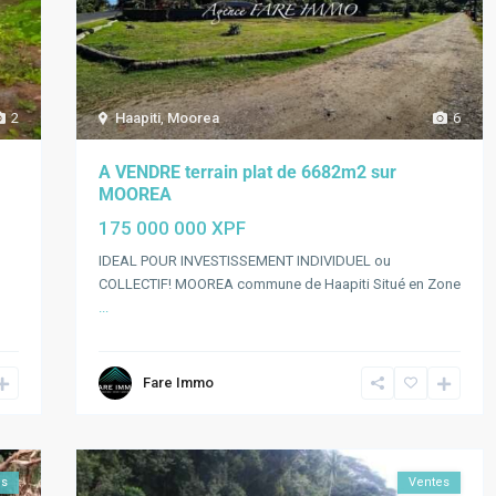
2
Haapiti
,
Moorea
6
A VENDRE terrain plat de 6682m2 sur
MOOREA
175 000 000 XPF
IDEAL POUR INVESTISSEMENT INDIVIDUEL ou
COLLECTIF! MOOREA commune de Haapiti Situé en Zone
...
Fare Immo
es
Ventes