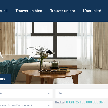
ueil
Trouver un bien
Trouver un pro
L’actualité
ufs
el
Île
0 XPF to 100 000 000 XPF
Budget
eur Pro ou Particulier ?