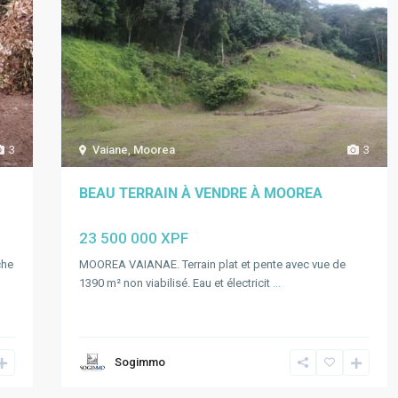
3
Vaiane
,
Moorea
3
BEAU TERRAIN À VENDRE À MOOREA
23 500 000 XPF
che
MOOREA VAIANAE. Terrain plat et pente avec vue de
1390 m² non viabilisé. Eau et électricit
...
Sogimmo