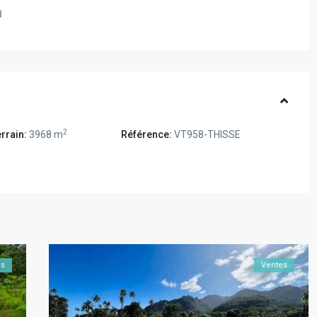
8
2
rrain:
3968 m
Référence:
VT958-THISSE
es
Ventes