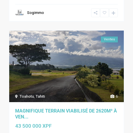
Sogimmo
Ventes
Toahotu
,
Tahiti
6
MAGNIFIQUE TERRAIN VIABILISÉ DE 2620M² À
VEN...
43 500 000 XPF