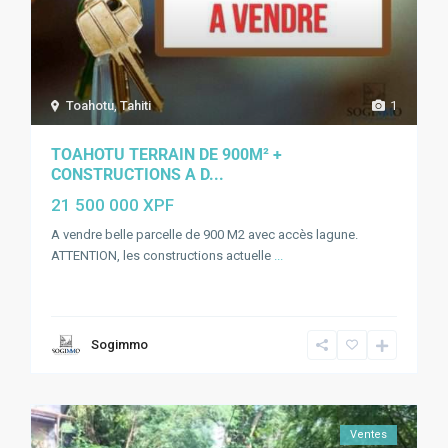
Toahotu
,
Tahiti
1
TOAHOTU TERRAIN DE 900M² +
CONSTRUCTIONS A D...
21 500 000 XPF
A vendre belle parcelle de 900 M2 avec accès lagune.
ATTENTION, les constructions actuelle
...
Sogimmo
Ventes