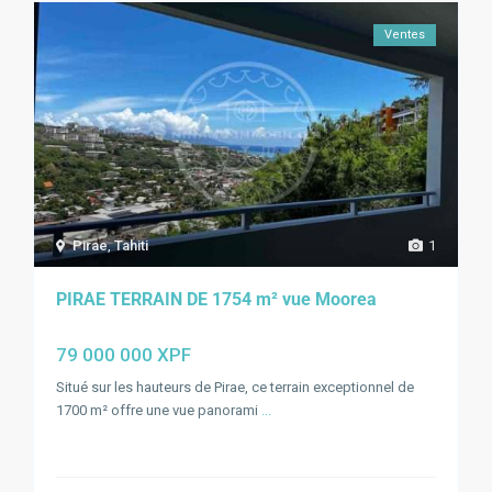
Ventes
Pirae
,
Tahiti
1
PIRAE TERRAIN DE 1754 m² vue Moorea
79 000 000 XPF
Situé sur les hauteurs de Pirae, ce terrain exceptionnel de
1700 m² offre une vue panorami
...