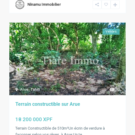
Nīnamu Immobilier
Ventes
Arue
,
Tahiti
10
Terrain constructible sur Arue
18 200 000 XPF
Terrain Constructible de 510m²Un écrin de verdure à
façonner selon vos rêves, à Arue Un te
...